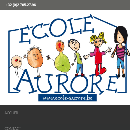
+32 (0)2 705.27.96
ACCUEIL
CONTACT