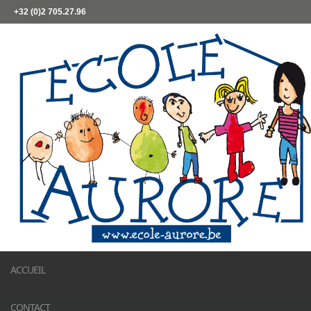
+32 (0)2 705.27.96
ACCUEIL
CONTACT