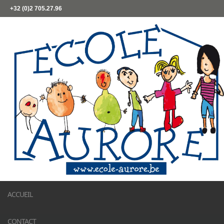
+32 (0)2 705.27.96
ACCUEIL
CONTACT