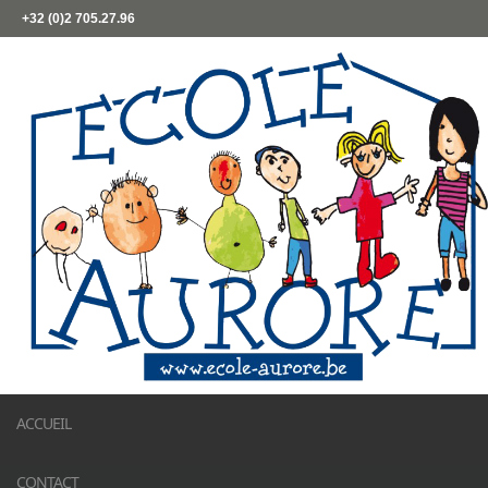
+32 (0)2 705.27.96
ACCUEIL
CONTACT