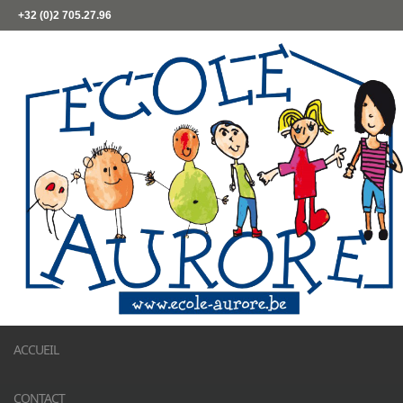
+32 (0)2 705.27.96
ACCUEIL
CONTACT