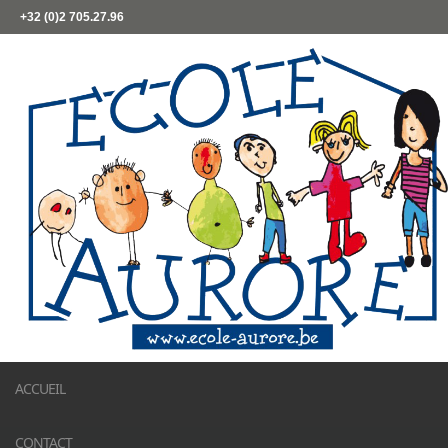
+32 (0)2 705.27.96
ACCUEIL
CONTACT