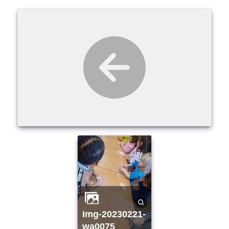
img-20230221-
wa0075