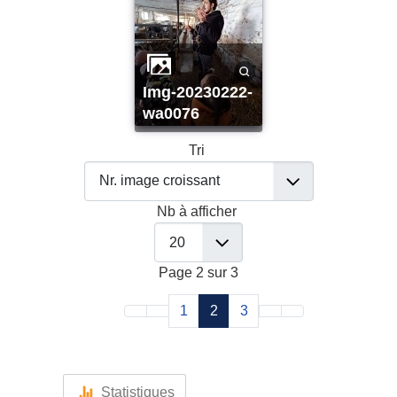
img-20230222-
wa0076
Tri
Nb à afficher
Page 2 sur 3
1
2
3
Statistiques