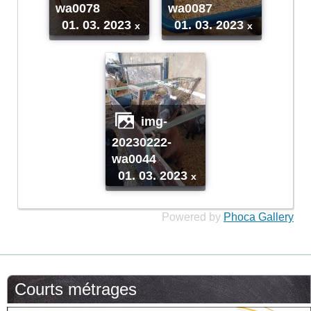
wa0078
wa0087
01. 03. 2023
01. 03. 2023
x
x
img-
20230222-
wa0044
01. 03. 2023
x
Powered by
Phoca Gallery
Courts métrages