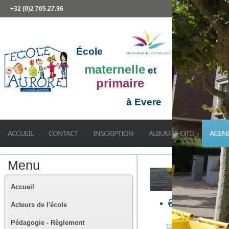
+32 (0)2 705.27.96
École
maternelle
et
primaire
à Evere
ACCUEIL
CONTACT
INSCRIPTION
ALBUM PHOTO
AGEN
Menu
Accueil
Acteurs de l'école
Pédagogie - Règlement