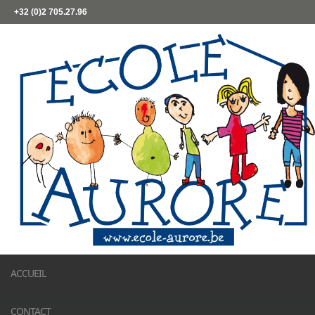
+32 (0)2 705.27.96
ACCUEIL
CONTACT