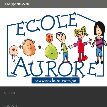
+32 (0)2 705.27.96
ACCUEIL
CONTACT