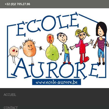
+32 (0)2 705.27.96
ACCUEIL
CONTACT