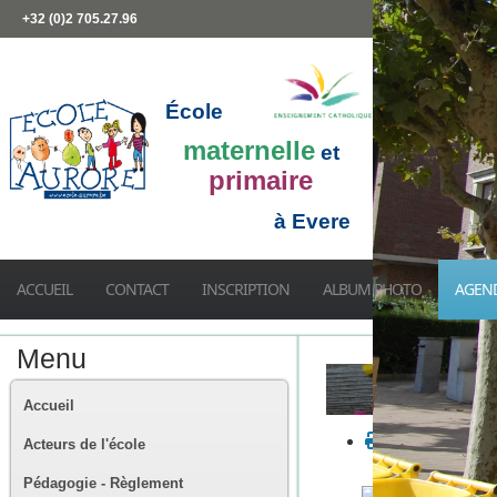
+32 (0)2 705.27.96
École
maternelle
et
primaire
à Evere
ACCUEIL
CONTACT
INSCRIPTION
ALBUM PHOTO
AGEN
Menu
Accueil
Acteurs de l'école
Pédagogie - Règlement