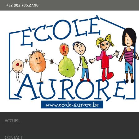
+32 (0)2 705.27.96
ACCUEIL
CONTACT