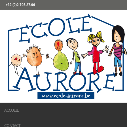
+32 (0)2 705.27.96
ACCUEIL
CONTACT