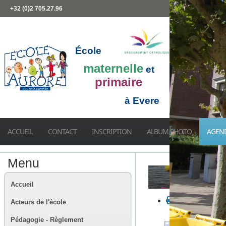
+32 (0)2 705.27.96
École
maternelle
et
primaire
à Evere
ACCUEIL
CONTACT
INSCRIPTION
ALBUM PHOTO
AGEN
Menu
Accueil
Acteurs de l'école
Pédagogie - Règlement