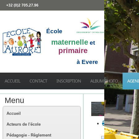
+32 (0)2 705.27.96
École
maternelle
et
primaire
à Evere
ACCUEIL
CONTACT
INSCRIPTION
ALBUM PHOTO
AGEN
Menu
Accueil
Acteurs de l'école
Pédagogie - Règlement