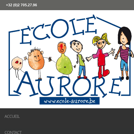
+32 (0)2 705.27.96
ACCUEIL
CONTACT