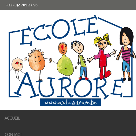
+32 (0)2 705.27.96
ACCUEIL
CONTACT