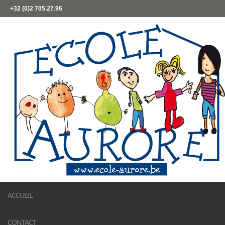
+32 (0)2 705.27.96
ACCUEIL
CONTACT