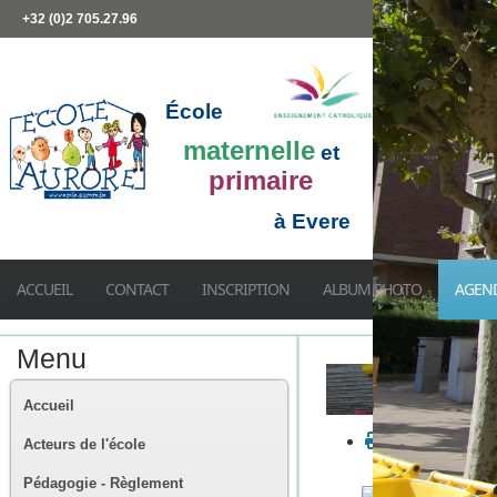
+32 (0)2 705.27.96
École
maternelle
et
primaire
à Evere
ACCUEIL
CONTACT
INSCRIPTION
ALBUM PHOTO
AGEN
Menu
Accueil
Acteurs de l'école
Pédagogie - Règlement