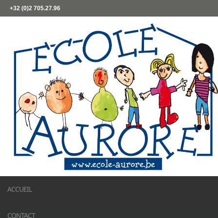
+32 (0)2 705.27.96
ACCUEIL
CONTACT