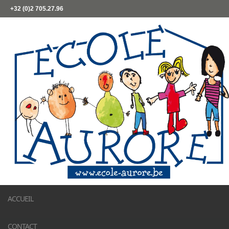
+32 (0)2 705.27.96
ACCUEIL
CONTACT