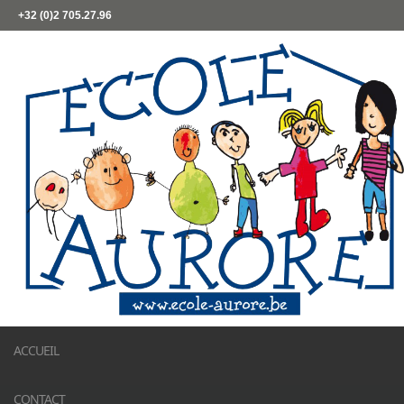
+32 (0)2 705.27.96
ACCUEIL
CONTACT