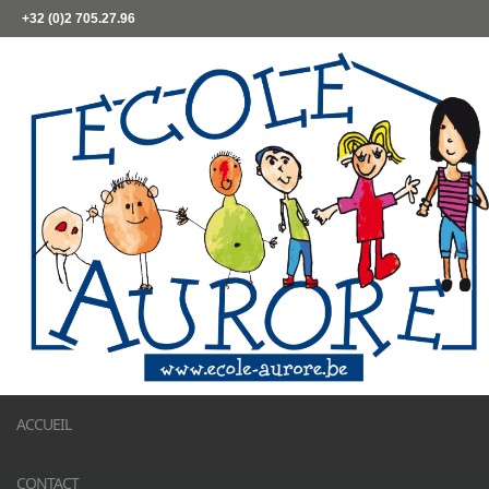
+32 (0)2 705.27.96
ACCUEIL
CONTACT