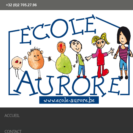
+32 (0)2 705.27.96
ACCUEIL
CONTACT