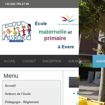
+32 (0)2 705.27.96
École
maternelle
et
primaire
à Evere
ACCUEIL
CONTACT
INSCRIPTION
ALBUM PHOTO
AGEN
Menu
Accueil
Acteurs de l'école
Pédagogie - Règlement