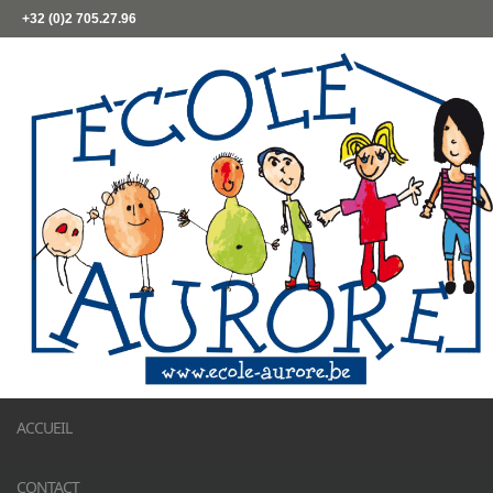
+32 (0)2 705.27.96
ACCUEIL
CONTACT