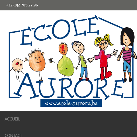
+32 (0)2 705.27.96
ACCUEIL
CONTACT