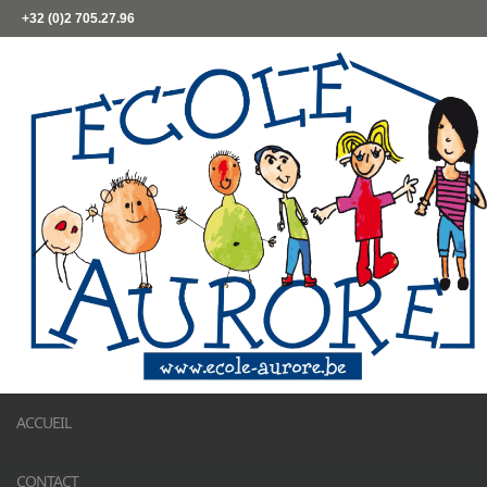
+32 (0)2 705.27.96
ACCUEIL
CONTACT