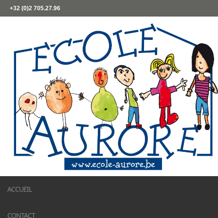
+32 (0)2 705.27.96
ACCUEIL
CONTACT