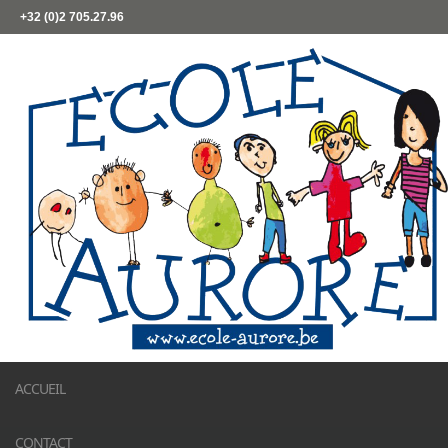
+32 (0)2 705.27.96
ACCUEIL
CONTACT