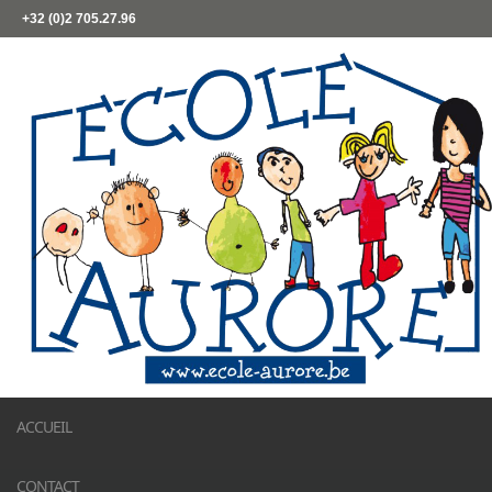
+32 (0)2 705.27.96
ACCUEIL
CONTACT