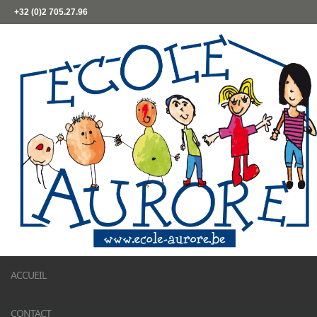
+32 (0)2 705.27.96
ACCUEIL
CONTACT