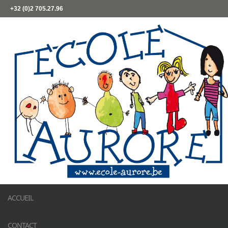
+32 (0)2 705.27.96
ACCUEIL
CONTACT