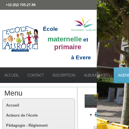
+32 (0)2 705.27.96
École
maternelle
et
primaire
à Evere
ACCUEIL
CONTACT
INSCRIPTION
ALBUM PHOTO
AGEN
Menu
Accueil
Acteurs de l'école
Pédagogie - Règlement