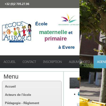
+32 (0)2 705.27.96
École
maternelle
et
primaire
à Evere
ACCUEIL
CONTACT
INSCRIPTION
ALBUM PHOTO
AGEN
Menu
Accueil
Acteurs de l'école
Pédagogie - Règlement