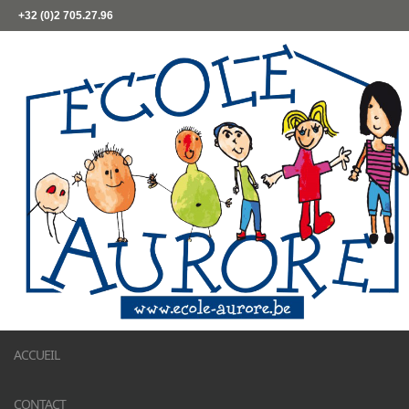
+32 (0)2 705.27.96
ACCUEIL
CONTACT