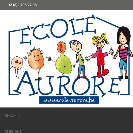
+32 (0)2 705.27.96
ACCUEIL
CONTACT