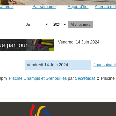
ar mois
Par semaine
Aujourd'hui
Aller au mo
Aller au mois
Vendredi 14 Juin 2024
e par jour
Vendredi 14 Juin 2024
Jour suivant
00pm
Piscine Champis et Grenouilles
par
Secrétariat
:: Piscine