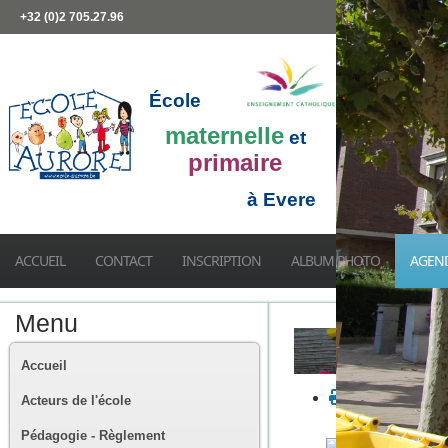
+32 (0)2 705.27.96
École
maternelle
et
primaire
à Evere
ACCUEIL
CONTACT
INSCRIPTION
ALBUM PHOTO
AGEN
Menu
Accueil
Acteurs de l'école
Pédagogie - Règlement